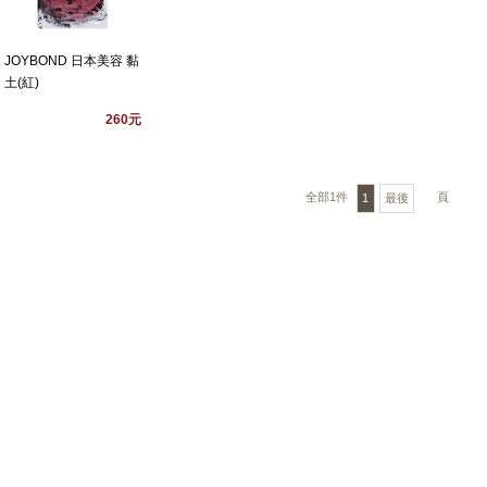
JOYBOND 日本美容 黏
土(紅)
260元
全部1件
頁
1
最後