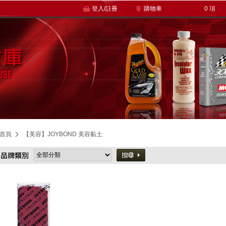
登入/註冊
購物車
0
項
首頁
【美容】JOYBOND 美容黏土