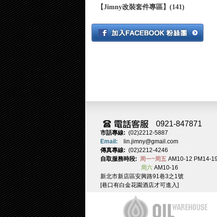
【Jimny改裝套件專區】(141)
0921-847871
市話專線:
(02)2212-5887
Email:
lin.jimny@gmail.com
傳真專線:
(02)2212-4246
自取服務時段:
周一~周五
AM10-12 PM14-1
周六
AM10-16
新北市新店區安興路91巷3之1號
[巷口有白金花園酒店才可進入]