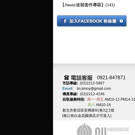
【Jimny改裝套件專區】(141)
0921-847871
市話專線:
(02)2212-5887
Email:
lin.jimny@gmail.com
傳真專線:
(02)2212-4246
自取服務時段:
周一~周五
AM10-12 PM14-1
周六
AM10-16
新北市新店區安興路91巷3之1號
[巷口有白金花園酒店才可進入]