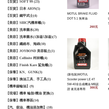
【百貨】SOFT 99 (23)
【百貨】日本 AION(5)
MOTUL BRAKE FLUID
【百貨】鐵甲武士(4)
DOT 5.1 煞車油
【美容】SIIIC汽機車蠟(1)
260元
【美容】洗車藥水(20)
【美容】洗車藥水(1加崙5加崙)(7)
【美容】纖維布、海綿(10)
【美容】JOYBOND 美容黏土(1)
【美容】Collinite 柯林蠟(4)
【美容】Finish Kare 鯊魚蠟(2)
【保養】KN、GUNK(3)
(新包裝)MOTUL
【保養】換油工具、手工具(1)
Scooter power LE 4T
5W-40全合成機油 MB認
【機車齒輪油】(9)
300元
證 速克達專用
【現場】機車 輪胎/機油 更換(2)
【保養】機車專區(14)
【汽、柴油、機油添加劑】(10)